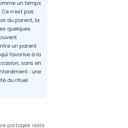
e comme un temps
. Ce n’est pas
oix du parent, la
 ces quelques
souvent
contre un parent
qui favorise à la
occasion, sans en
pontanément : une
té du rituel
ture partagée reste