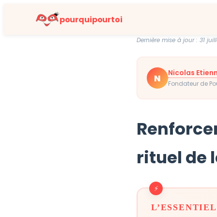
pourquipourtoi
Dernière mise à jour : 31 juil
Nicolas Etien
N
Fondateur de Pour
Renforcer
rituel de
L’ESSENTIEL