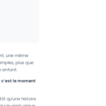
rent, une même
simples, plus que
n enfant.
 : c’est le moment
tôt qu’une histoire
qui le rend unique,