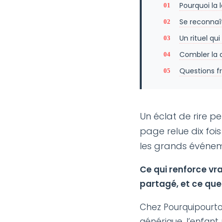
Pourquoi la 
Se reconnaît
Un rituel qu
Combler la 
Questions f
Un éclat de rire p
page relue dix fois
les grands événeme
Ce qui renforce vra
partagé, et ce que 
Chez Pourquipourtoi
générique, l’enfant