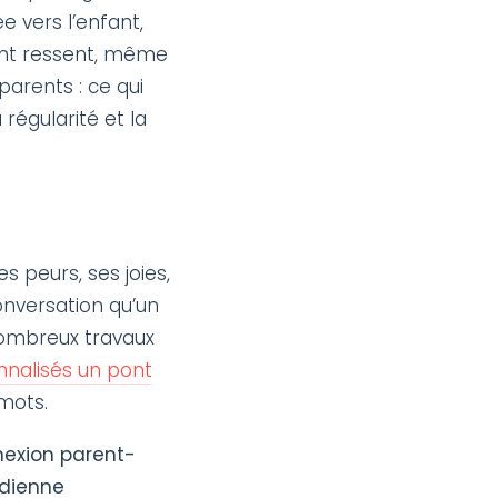
 vers l’enfant,
fant ressent, même
parents : ce qui
 régularité et la
s peurs, ses joies,
onversation qu’un
nombreux travaux
onnalisés un pont
 mots.
nnexion parent-
adienne