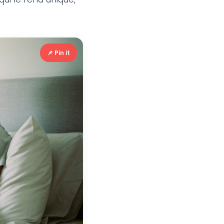
📌 Pin it