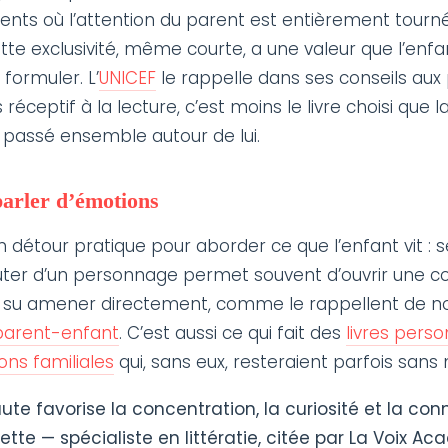
nts où l’attention du parent est entièrement tournée
ette exclusivité, même courte, a une valeur que l’en
a formuler. L’
UNICEF
le rappelle dans ses conseils aux 
réceptif à la lecture, c’est moins le livre choisi que la
passé ensemble autour de lui.
parler d’émotions
n détour pratique pour aborder ce que l’enfant vit : se
cuter d’un personnage permet souvent d’ouvrir une c
s su amener directement, comme le rappellent de 
parent-enfant
. C’est aussi ce qui fait des
livres pers
ons familiales
qui, sans eux, resteraient parfois sans
aute favorise la concentration, la curiosité et la co
ette — spécialiste en littératie, citée par La Voix Ac