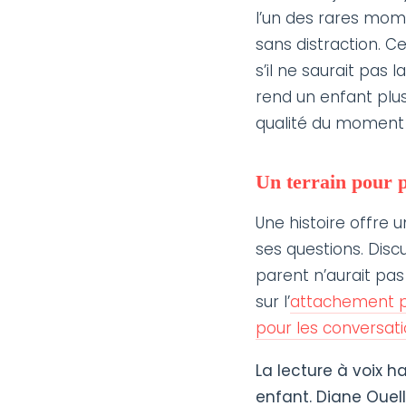
l’un des rares mome
sans distraction. C
s’il ne saurait pas l
rend un enfant plus 
qualité du moment 
Un terrain pour 
Une histoire offre u
ses questions. Dis
parent n’aurait pa
sur l’
attachement 
pour les conversati
La lecture à voix h
enfant.
Diane Ouell