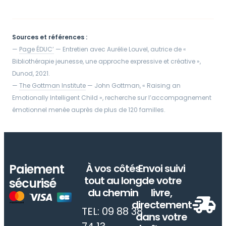
Sources et références :
—
Page ÉDUC’
— Entretien avec Aurélie Louvel, autrice de «
Bibliothérapie jeunesse, une approche expressive et créative »,
Dunod, 2021.
—
The Gottman Institute
— John Gottman, « Raising an
Emotionally Intelligent Child », recherche sur l’accompagnement
émotionnel menée auprès de plus de 120 familles.
Paiement
À vos côtés
Envoi suivi
tout au long
de votre
sécurisé
du chemin
livre,
directement
TEL: 09 88 38
dans votre