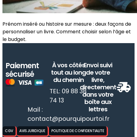
Prénom inséré ou histoire sur mesure : deux façons de
personnaliser un livre. Comment choisir selon l’âge et
le budget.
Paiement
À vos côtés
Envoi suivi
tout au long
de votre
sécurisé
du chemin
livre,
directement
TEL: 09 88 38
dans votre
74 13
boîte aux
lettres
Mail :
contact@pourquipourtoi.fr
CGV
AVIS JURIDIQUE
POLITIQUE DE CONFIDENTIALITE