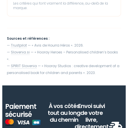
Les critères qui font vraiment la différence, au-delà de la
marque.
Sources et références :
—
Trustpilot
— « Avis de Hourra Héros ». 2026.
—
Slovenia.si
— « Hooray Heroes – Personalised children’s books
».
—
SPIRIT Slovenia
— « Hooray Studios : creative development of a
personalised book for children and parents ». 2023.
Paiement
À vos côtés
Envoi suivi
tout au long
de votre
sécurisé
du chemin
livre,
directement